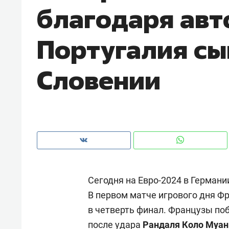
благодаря авт
рынки, почему надо знать аксакал
чем интересен Оман?
Португалия сы
Словении
Сегодня на Евро-2024 в Германи
Рекомендуем
Рекоме
В первом матче игрового дня Ф
Как ГК «МИР ГРУПП» и ВТБ
150 ка
в четверть финал. Французы по
создают оазис жилого
ID вме
комфорта под Казанью
безоп
после удара
Рандаля Коло Муа