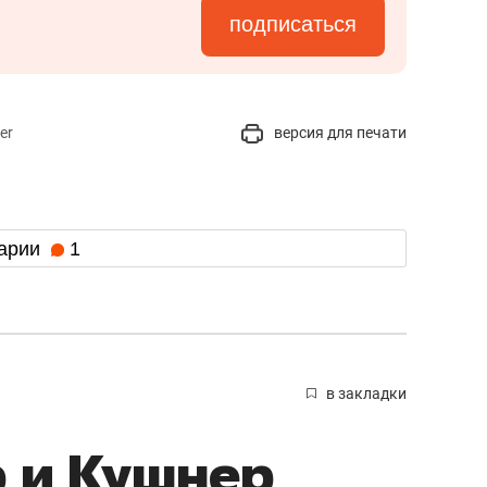
подписаться
er
версия для печати
арии
1
в закладки
 и Кушнер