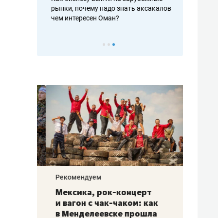
рафакте,
рынки, почему надо знать аксакалов и
о трехкратно
кредитов
чем интересен Оман?
клиентах и ч
Рекомендуем
Рекоме
ой
Мексика, рок-концерт
«Прор
и вагон с чак-чаком: как
30 ме
еским
в Менделеевске прошла
лечит