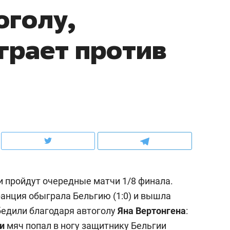
оголу,
ов и
о трехкратном росте цен, дотошных
школьной формы о конт
клиентах и чудных запросах мастеров
налогах и развитии без 
грает против
и пройдут очередные матчи 1/8 финала.
ндуем
Рекомендуем
ранция обыграла Бельгию (1:0) и вышла
мер до квартиры и Face
Опыт выживания в дик
бедили благодаря автоголу
Яна Вертонгена
:
сто ключа: какой будет
природе, работа
асность в ЖК «Нова»
с ментальным и физич
ни
мяч попал в ногу защитнику Бельгии