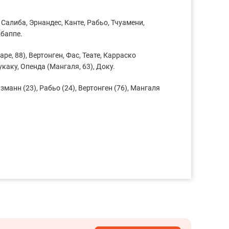
 Салиба, Эрнандес, Канте, Рабьо, Тчуамени,
Мбаппе.
аре, 88), Вертонген, Фас, Теате, Карраско
укаку, Опенда (Мангаля, 63), Доку.
зманн (23), Рабьо (24), Вертонген (76), Мангаля