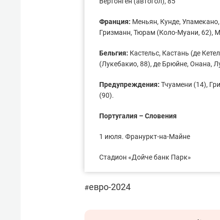
Вертонген (автогол), 85
Франция:
Меньян, Кунде, Упамекано,
Гризманн, Тюрам (Коло-Муани, 62), 
Бельгия:
Кастельс, Кастань (де Кетел
(Лукебакио, 88), де Брюйне, Онана, Л
Предупреждения:
Тчуамени (14), Гри
(90).
Португалия – Словения
1 июля. Франуркт-на-Майне
Стадион «Дойче банк Парк»
евро-2024
#