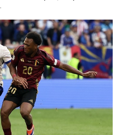
состоянием как основа
.
антихрупких команд