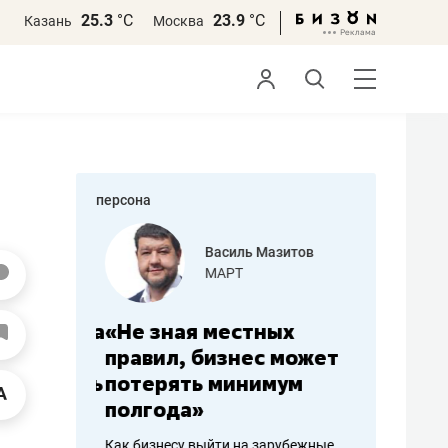
25.3
°С
23.9
°С
Казань
Москва
персона
еменова
Василь Мазитов
»
МАРТ
а: работа
«Не зная местных
«Мне лу
ечься
правил, бизнес может
не зара
вствовать
потерять минимум
чем пот
полгода»
репутац
пошиву
Как бизнесу выйти на зарубежные
Владелец от