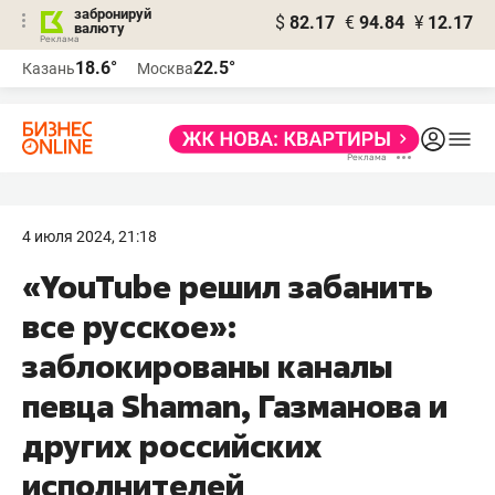
забронируй
$
82.17
€
94.84
¥
12.17
валюту
18.6°
22.5°
Казань
Москва
4 июля 2024, 21:18
«YouTube решил забанить
все русское»:
заблокированы каналы
певца Shaman, Газманова и
других российских
исполнителей