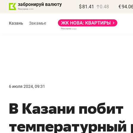
забронируй валюту
$
81.41
0.48
€
94.0
Казань
Закамье
Василь Мазитов
МАРТ
6 июля 2024, 09:31
«Не зная местных
«
В Казани побит
правил, бизнес может
н
потерять минимум
ч
температурный 
полгода»
р
Как бизнесу выйти на зарубежные
Вл