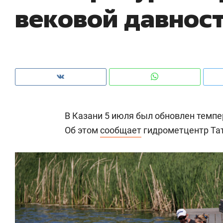
вековой давнос
рынки, почему надо знать аксакалов и
о 
чем интересен Оман?
кл
В Казани 5 июля был обновлен темпе
Об этом
сообщает
гидрометцентр Тат
Рекомендуем
Рекомендуем
Как ГК «МИР ГРУПП» и ВТБ
150 камер 
создают оазис жилого
ID вместо 
комфорта под Казанью
безопаснос