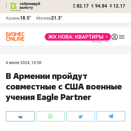
забронируй
$
82.17
€
94.84
¥
12.17
валюту
18.5°
21.3°
Казань
Москва
6 июля 2024, 10:50
В Армении пройдут
совместные с США военные
учения Eagle Partner