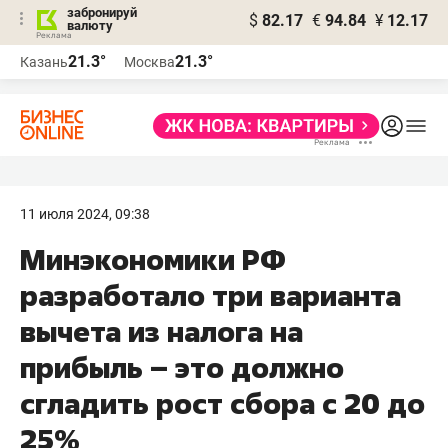
забронируй
$
82.17
€
94.84
¥
12.17
валюту
21.3°
21.3°
Казань
Москва
11 июля 2024, 09:38
Минэкономики РФ
разработало три варианта
вычета из налога на
прибыль – это должно
сгладить рост сбора с 20 до
25%