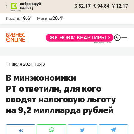
забронируй
$
82.17
€
94.84
¥
12.17
валюту
19.6°
20.4°
Казань
Москва
11 июля 2024, 10:43
В минэкономики
РТ ответили, для кого
вводят налоговую льготу
на 9,2 миллиарда рублей