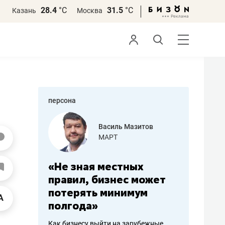
28.4
°С
31.5
°С
Казань
Москва
персона
еменова
Василь Мазитов
»
МАРТ
а: работа
«Не зная местных
«Мне лу
ечься
правил, бизнес может
не зара
вствовать
потерять минимум
чем пот
полгода»
репутац
пошиву
Как бизнесу выйти на зарубежные
Владелец от