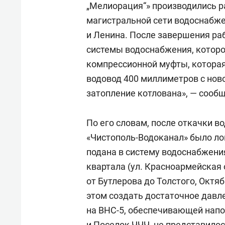
„Мелиорация“» производились р
магистральной сети водоснабже
и Ленина. После завершения ра
системы водоснабжения, которо
компрессионной муфты, котора
водовод 400 миллиметров с ново
затопление котлована», — сообщ
По его словам, после откачки в
«Чистополь-Водоканал» было ло
подана в систему водоснабжени
квартала (ул. Красноармейская 
от Бутлерова до Толстого, Октяб
этом создать достаточное давл
на ВНС-5, обеспечивающей напо
и Поселок ЧЧЧ, не представило