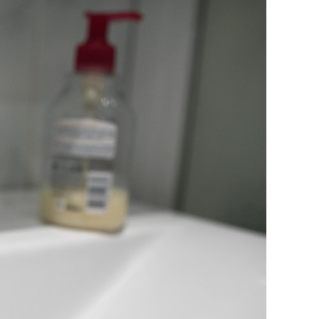
состоянием как основа
антихрупких команд