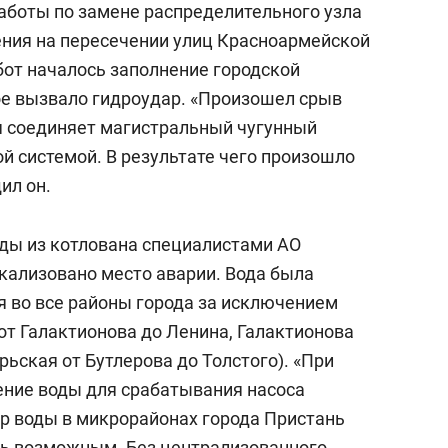
аботы по замене распределительного узла
ния на пересечении улиц Красноармейской
бот началось заполнение городской
е вызвало гидроудар. «Произошел срыв
я соединяет магистральный чугунный
й системой. В результате чего произошло
ил он.
оды из котлована специалистами АО
кализовано место аварии. Вода была
я во все районы города за исключением
от Галактионова до Ленина, Галактионова
рьская от Бутлерова до Толстого). «При
ение воды для срабатывания насоса
р воды в микрорайонах города Пристань
сь возможным. Без централизованного