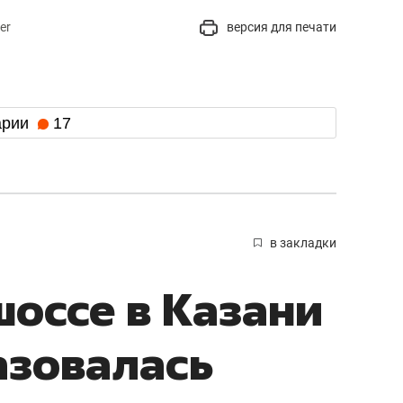
er
версия для печати
арии
17
в закладки
оссе в Казани
азовалась