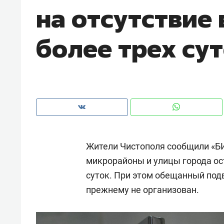
на отсутствие
рынки, почему надо знать аксакал
чем интересен Оман?
более трех су
Жители Чистополя сообщили «БИ
микрорайоны и улицы города ос
суток. При этом обещанный подв
Рекомендуем
Рекоме
прежнему не организован.
Как ГК «МИР ГРУПП» и ВТБ
150 ка
создают оазис жилого
ID вме
комфорта под Казанью
безоп