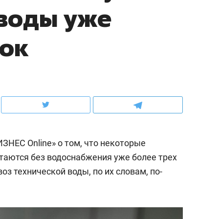
 воды уже
ов и
о трехкратном росте цен, дотошных
школьной формы о конт
клиентах и чудных запросах мастеров
налогах и развитии без 
ток
ЗНЕС Online» о том, что некоторые
таются без водоснабжения уже более трех
оз технической воды, по их словам, по-
ндуем
Рекомендуем
мер до квартиры и Face
Опыт выживания в дик
сто ключа: какой будет
природе, работа
асность в ЖК «Нова»
с ментальным и физич