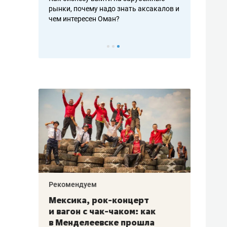
рафакте,
рынки, почему надо знать аксакалов и
о трехкратно
кредитов
чем интересен Оман?
клиентах и ч
Рекомендуем
Рекоме
ой
Мексика, рок-концерт
«Прор
и вагон с чак-чаком: как
30 ме
еским
в Менделеевске прошла
лечит