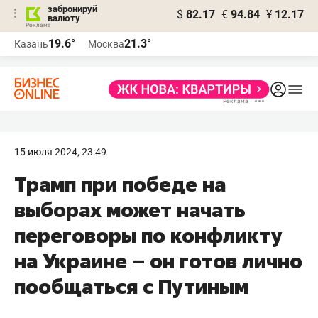
забронируй
$
82.17
€
94.84
¥
12.17
валюту
19.6°
21.3°
Казань
Москва
15 июля 2024, 23:49
Трамп при победе на
выборах может начать
переговоры по конфликту
на Украине – он готов лично
пообщаться с Путиным