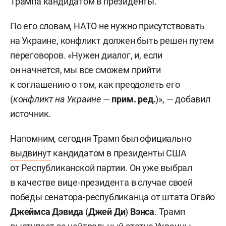
Трампа кандидатом в президенты.
По его словам, НАТО не нужно присутствовать
на Украине, конфликт должен быть решен путем
переговоров. «Нужен диалог, и, если
он начнется, мы все сможем прийти
к соглашению о том, как преодолеть его
(
конфликт на Украине
—
прим. ред.
)», — добавил
источник.
Напомним, сегодня Трамп был официально
выдвинут
кандидатом в президенты США
от Республиканской партии. Он уже выбрал
в качестве вице-президента в случае своей
победы сенатора-республиканца от штата Огайо
Джеймс
а
Дэвид
а
(
Джей Ди
)
Вэнс
а
. Трамп