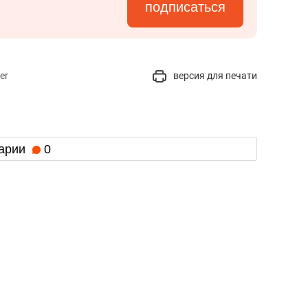
подписаться
er
версия для печати
арии
0