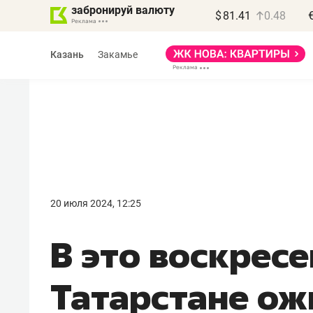
забронируй валюту
$
81.41
0.48
Казань
Закамье
Василь Мазитов
МАРТ
20 июля 2024, 12:25
«Не зная местных
В это воскресе
правил, бизнес может
потерять минимум
Татарстане ож
полгода»
Как бизнесу выйти на зарубежные