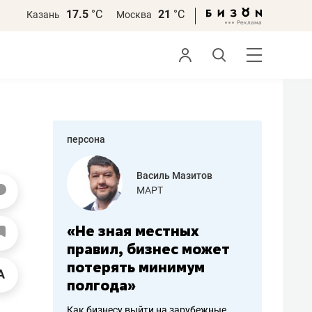
17.5
°С
21
°С
Казань
Москва
персона
еменова
Василь Мазитов
»
МАРТ
а: работа
«Не зная местных
«Мне лу
ечься
правил, бизнес может
не зара
вствовать
потерять минимум
чем пот
полгода»
репутац
пошиву
Как бизнесу выйти на зарубежные
Владелец от