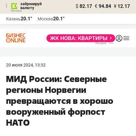
забронируй
$
82.17
€
94.84
¥
12.17
валюту
20.1°
20.1°
Казань
Москва
20 июля 2024, 13:32
МИД России: Северные
регионы Норвегии
превращаются в хорошо
вооруженный форпост
НАТО