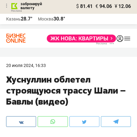
забронируй
$
81.41
€
94.06
¥
12.06
валюту
28.7°
30.8°
Казань
Москва
20 июля 2024, 16:33
Хуснуллин облетел
строящуюся трассу Шали –
Бавлы (видео)