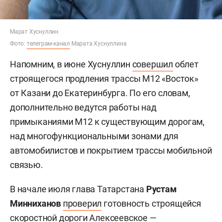
Марат Хуснуллин
Фото:
телеграм-канал
Марата Хуснуллина
Напомним, в июне Хуснуллин
совершил
облет
строящегося продления трассы М12 «Восток»
от Казани до Екатеринбурга. По его словам,
дополнительно ведутся работы над
примыканиями М12 к существующим дорогам,
над многофункциональными зонами для
автомобилистов и покрытием трассы мобильной
связью.
В начале июля глава Татарстана
Рустам
Минниханов
проверил
готовность строящейся
скоростной дороги Алексеевское —