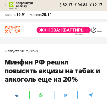
забронируй
$
82.17
€
94.84
¥
12.17
валюту
19.9°
20.1°
Казань
Москва
7 августа 2012, 08:40
Минфин РФ решил
повысить акцизы на табак и
алкоголь еще на 20%