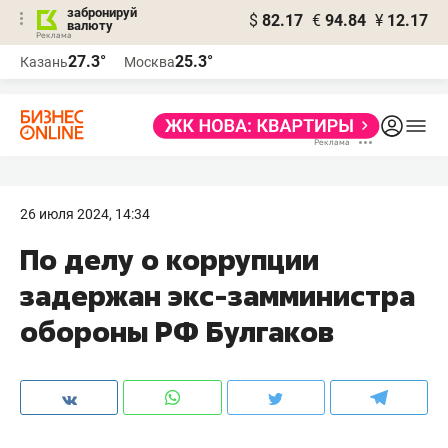
забронируй
$
82.17
€
94.84
¥
12.17
валюту
27.3°
25.3°
Казань
Москва
26 июля 2024, 14:34
По делу о коррупции
задержан экс-замминистра
обороны РФ Булгаков