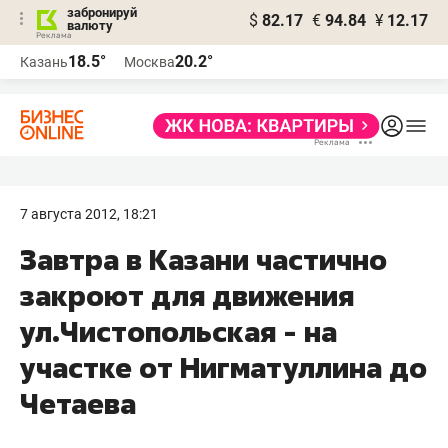
забронируй
$
82.17
€
94.84
¥
12.17
валюту
18.5°
20.2°
Казань
Москва
7 августа 2012, 18:21
Завтра в Казани частично
закроют для движения
ул.Чистопольская - на
участке от Нигматуллина до
Четаева