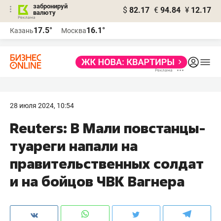
забронируй
$
82.17
€
94.84
¥
12.17
валюту
17.5°
16.1°
Казань
Москва
28 июля 2024, 10:54
Reuters: В Мали повстанцы-
туареги напали на
правительственных солдат
и на бойцов ЧВК Вагнера