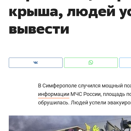
крыша, людей у
рынки, почему надо знать аксакалов и
о 
чем интересен Оман?
кл
вывести
В Симферополе случился мощный пож
информации
МЧС России, площадь по
обрушилась. Людей успели эвакуиров
Рекомендуем
Рекомендуем
Как ГК «МИР ГРУПП» и ВТБ
150 камер 
создают оазис жилого
ID вместо 
комфорта под Казанью
безопаснос