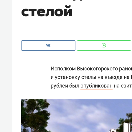
стелой
рынки, почему надо знать аксакал
чем интересен Оман?
Исполком Высокогорского район
и установку стелы на въезде на
рублей был
опубликован
на сайт
Рекомендуем
Рекоме
Как ГК «МИР ГРУПП» и ВТБ
150 ка
создают оазис жилого
ID вме
комфорта под Казанью
безоп