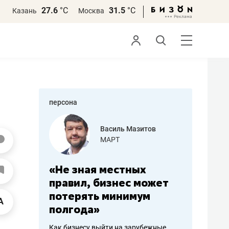
27.6
°С
31.5
°С
Казань
Москва
персона
еменова
Василь Мазитов
»
МАРТ
а: работа
«Не зная местных
«Мне лу
ечься
правил, бизнес может
не зара
вствовать
потерять минимум
чем пот
полгода»
репутац
пошиву
Как бизнесу выйти на зарубежные
Владелец от