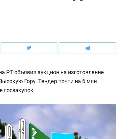
ов и
о трехкратном росте цен, дотошных
школьной формы о конт
клиентах и чудных запросах мастеров
налогах и развитии без 
а РТ объявил аукцион на изготовление
 Высокую Гору. Тендер почти на 6 млн
е госзакупок.
ндуем
Рекомендуем
мер до квартиры и Face
Опыт выживания в дик
сто ключа: какой будет
природе, работа
асность в ЖК «Нова»
с ментальным и физич