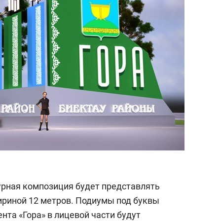
состоянием как основа
антихрупких команд
урная композиция будет представлять
шириной 12 метров. Подиумы под буквы
та «Гора» в лицевой части будут