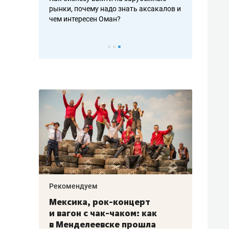
рафакте,
рынки, почему надо знать аксакалов и
о трехкратно
кредитов
чем интересен Оман?
клиентах и ч
Рекомендуем
Рекоме
ой
Мексика, рок-концерт
«Прор
и вагон с чак-чаком: как
30 ме
еским
в Менделеевске прошла
лечит