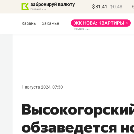
забронируй валюту
$
81.41
0.48
Казань
Закамье
Василь Мазитов
МАРТ
1 августа 2024, 07:30
«Не зная местных
Высокогорски
правил, бизнес может
потерять минимум
обзаведется н
полгода»
Как бизнесу выйти на зарубежные