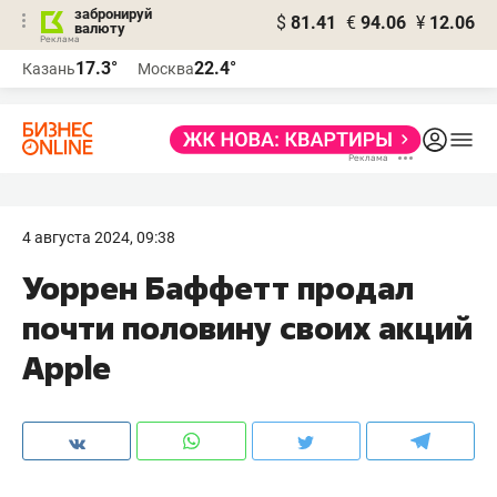
забронируй
$
81.41
€
94.06
¥
12.06
валюту
17.3°
22.4°
Казань
Москва
4 августа 2024, 09:38
Уоррен Баффетт продал
почти половину своих акций
Apple