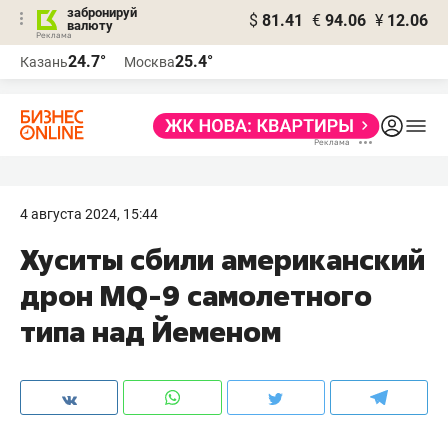
забронируй
$
81.41
€
94.06
¥
12.06
валюту
24.7°
25.4°
Казань
Москва
4 августа 2024, 15:44
Хуситы сбили американский
дрон MQ-9 самолетного
типа над Йеменом