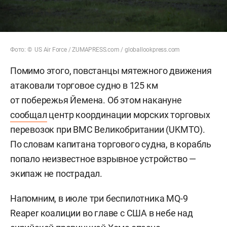
Фото: © US Air Force / ZUMAPRESS.com / globallookpress.com
Помимо этого, повстанцы мятежного движения
атаковали торговое судно в 125 км
от побережья Йемена. Об этом накануне
сообщал
центр
координации морских торговых
перевозок при ВМС Великобритании (UKMTO).
По словам капитана торгового судна, в корабль
попало неизвестное взрывное устройство —
экипаж не пострадал.
Напомним, в июле три беспилотника MQ-9
Reaper коалиции во главе с США в небе над