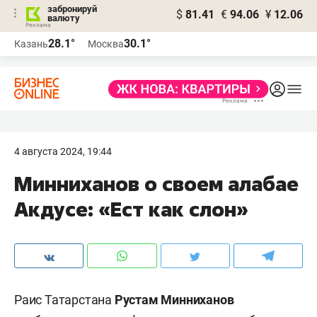
забронируй
$
81.41
€
94.06
¥
12.06
валюту
28.1°
30.1°
Казань
Москва
4 августа 2024, 19:44
Минниханов о своем алабае
Акдусе: «Ест как слон»
Раис Татарстана
Рустам Минниханов