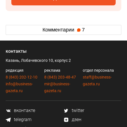
Комментарии
7
контакты
Казань, Лобачевского 10, корпус 2
редакция
реклама
отдел персонала
8 (843) 202-12-10
8 (843) 203-48-47
staff@business-
info@business-
mir@business-
gazeta.ru
gazeta.ru
gazeta.ru
вконтакте
twitter
telegram
дзен