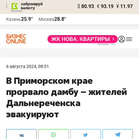
забронируй
$
80.93
€
93.19
¥
11.97
валюту
25.9°
28.8°
Казань
Москва
6 августа 2024, 08:51
В Приморском крае
прорвало дамбу – жителей
Дальнереченска
эвакуируют