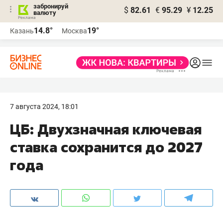
забронируй
$
82.61
€
95.29
¥
12.25
валюту
14.8°
19°
Казань
Москва
7 августа 2024, 18:01
ЦБ: Двухзначная ключевая
ставка сохранится до 2027
года