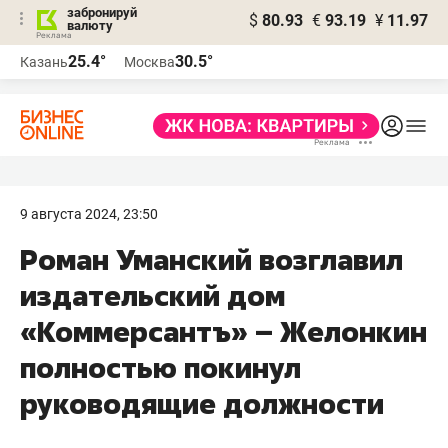
забронируй
$
80.93
€
93.19
¥
11.97
валюту
25.4°
30.5°
Казань
Москва
9 августа 2024, 23:50
Роман Уманский возглавил
издательский дом
«Коммерсантъ» – Желонкин
полностью покинул
руководящие должности