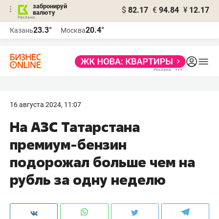
забронируй
$
82.17
€
94.84
¥
12.17
валюту
23.3°
20.4°
Казань
Москва
16 августа 2024, 11:07
На АЗС Татарстана
премиум-бензин
подорожал больше чем на
рубль за одну неделю