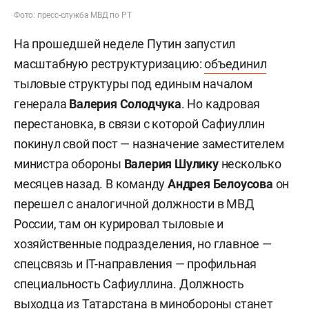
Фото: пресс-служба МВД по РТ
На прошедшей неделе Путин запустил
масштабную реструктуризацию:
объединил
тыловые структуры под единым началом
генерала
Валерия Солодчука
. Но кадровая
перестановка, в связи с которой Сафиуллин
покинул свой пост — назначение заместителем
министра обороны
Валерия Шулику
несколько
месяцев назад. В команду
Андрея Белоусова
он
перешел с аналогичной должности в МВД
России, там он курировал тыловые и
хозяйственные подразделения, но главное —
спецсвязь и IT-направления — профильная
специальность Сафиуллина. Должность
выходца из Татарстана в минобороны станет