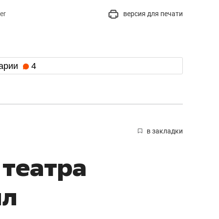
er
версия для печати
арии
4
в закладки
 театра
ил