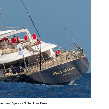
состоянием как основа
антихрупких команд
one Press Agency /
Global Look Press