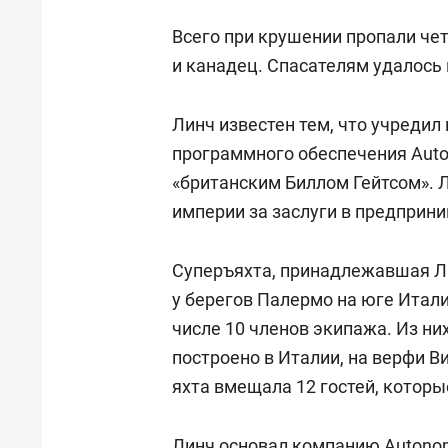
Всего при крушении пропали че
и канадец. Спасателям удалось
Линч известен тем, что учредил
программного обеспечения Auto
«британским Биллом Гейтсом». 
империи за заслуги в предприн
Суперъяхта, принадлежавшая Л
у берегов Палермо на юге Итали
числе 10 членов экипажа. Из ни
построено в Италии, на верфи В
яхта вмещала 12 гостей, котор
Линч основал компанию Autonomy