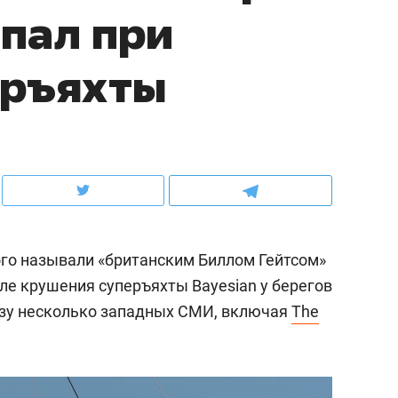
пал при
ов и
о трехкратном росте цен, дотошных
школьной формы о конт
клиентах и чудных запросах мастеров
налогах и развитии без 
еръяхты
ого называли «британским Биллом Гейтсом»
ле крушения суперъяхты Bayesian у берегов
азу несколько западных СМИ, включая
The
ндуем
Рекомендуем
мер до квартиры и Face
Опыт выживания в дик
сто ключа: какой будет
природе, работа
асность в ЖК «Нова»
с ментальным и физич