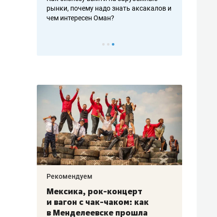
рафакте,
рынки, почему надо знать аксакалов и
о трехкратно
кредитов
чем интересен Оман?
клиентах и ч
Рекомендуем
Рекоме
ой
Мексика, рок-концерт
«Прор
и вагон с чак-чаком: как
30 ме
еским
в Менделеевске прошла
лечит