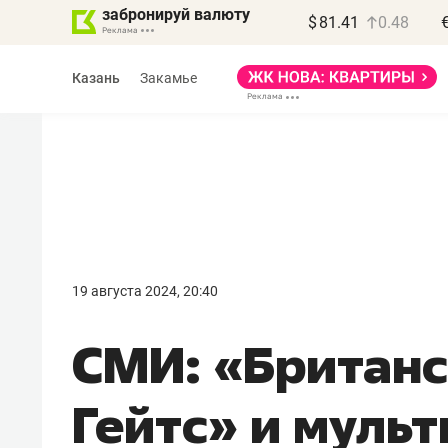
забронируй валюту
$
81.41
0.48
Казань
Закамье
Василь Мазитов
МАРТ
19 августа 2024, 20:40
«Не зная местных
СМИ: «Британс
правил, бизнес может
потерять минимум
Гейтс» и муль
полгода»
Как бизнесу выйти на зарубежные