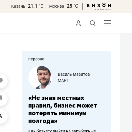
21.1
°С
25
°С
Казань
Москва
персона
еменова
Василь Мазитов
»
МАРТ
а: работа
«Не зная местных
«Мне лу
ечься
правил, бизнес может
не зара
вствовать
потерять минимум
чем пот
полгода»
репутац
пошиву
Как бизнесу выйти на зарубежные
Владелец от