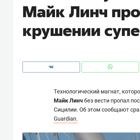
Майк Линч про
рынки, почему надо знать аксакал
чем интересен Оман?
крушении суп
Технологический магнат, котор
Майк Линч
без вести пропал пос
Сицилии. Об этом сообщают ср
Рекомендуем
Рекоме
Guardian.
Как ГК «МИР ГРУПП» и ВТБ
150 ка
создают оазис жилого
ID вме
комфорта под Казанью
безоп