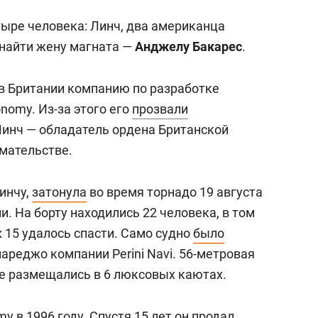
тыре человека: Линч, два американца
 найти жену магната —
Анджелу Бакарес
.
 в Британии компанию по разработке
nomy. Из-за этого его
прозвали
Линч — обладатель ордена Британской
имательстве.
инчу,
затонула
во время торнадо 19 августа
и. На борту находились 22 человека, в том
х 15 удалось спасти. Само судно
было
иареджо компании Perini Navi. 56-метровая
ые размещались в 6 люксовых каютах.
 в 1996 году. Спустя 15 лет он продал