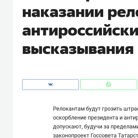
наказании рел
рынки, почему надо знать аксакал
чем интересен Оман?
антироссийск
высказывания
Релокантам будут грозить штра
Рекомендуем
Рекоме
оскорбление президента и анти
Как ГК «МИР ГРУПП» и ВТБ
150 ка
допускают, будучи за пределам
создают оазис жилого
ID вме
комфорта под Казанью
безоп
законопроект Госсовета Татарс