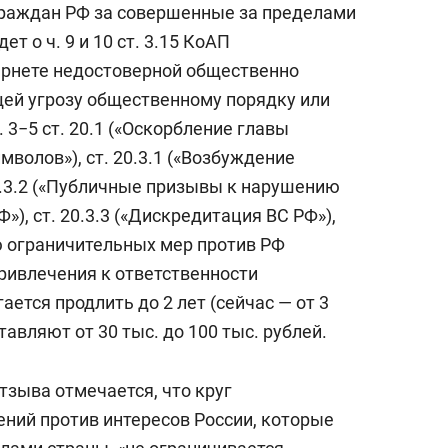
граждан РФ за совершенные за пределами
т о ч. 9 и 10 ст. 3.15 КоАП
ернете недостоверной общественно
ей угрозу общественному порядку или
 3−5 ст. 20.1 («Оскорбление главы
мволов»), ст. 20.3.1 («Возбуждение
0.3.2 («Публичные призывы к нарушению
), ст. 20.3.3 («Дискредитация ВС РФ»),
ю ограничительных мер против РФ
привлечения к ответственности
ется продлить до 2 лет (сейчас — от 3
авляют от 30 тыс. до 100 тыс. рублей.
тзыва отмечается, что круг
ний против интересов России, которые