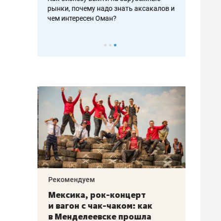
рафакте,
рынки, почему надо знать аксакалов и
о трехкратно
кредитов
чем интересен Оман?
клиентах и ч
Рекомендуем
Рекоме
ой
Мексика, рок-концерт
«Прор
и вагон с чак-чаком: как
30 ме
еским
в Менделеевске прошла
лечит