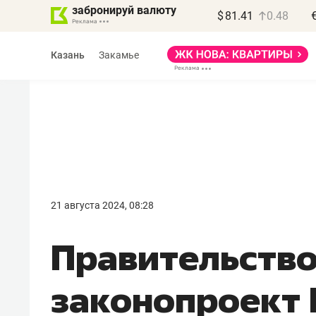
забронируй валюту
$
81.41
0.48
Казань
Закамье
Василь Мазитов
МАРТ
21 августа 2024, 08:28
«Не зная местных
Правительств
правил, бизнес может
потерять минимум
законопроект 
полгода»
Как бизнесу выйти на зарубежные