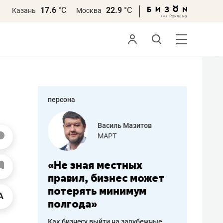
17.6
°С
22.9
°С
Казань
Москва
персона
еменова
Василь Мазитов
»
МАРТ
а: работа
«Не зная местных
«Мне лу
ечься
правил, бизнес может
не зара
вствовать
потерять минимум
чем пот
полгода»
репутац
пошиву
Как бизнесу выйти на зарубежные
Владелец от