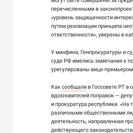
могут быть совершены за преде
перечисленными в законопроект
«уровень защищенности интересо
путем реализации принципа не
ответственности», уверены в ка
У минфина, Генпрокуратуры и с
суде РФ имелись замечания к п
урегулированы вице-премьеро
Как
сообщали
в Госсовете РТ в 
вдохновителей поправок — депу
и прокуратура республики. «На 
различными общественными лид
деятельность, направленная про
действующего законодательств