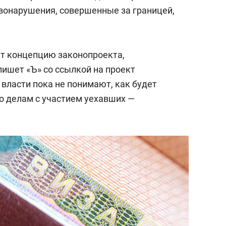
состоянием как основа
авонарушения, совершенные за границей,
антихрупких команд
т концепцию законопроекта,
пишет «Ъ» со ссылкой на проект
власти пока не понимают, как будет
о делам с участием уехавших —