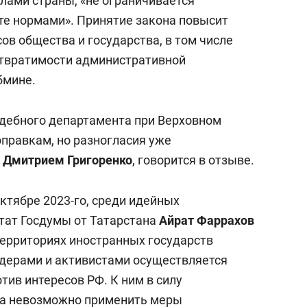
лами страны, «не ограничивается
е нормами». Принятие закона повысит
в общества и государства, в том числе
отвратимости административной
бмине.
удебного департамента при Верховном
оправкам, но разногласия уже
м
Дмитрием Григоренко
, говорится в отзыве.
октябре 2023-го, среди идейных
тат Госдумы от Татарстана
Айрат Фаррахов
территориях иностранных государств
ерами и активистами осуществляется
тив интересов РФ. К ним в силу
а невозможно применить меры