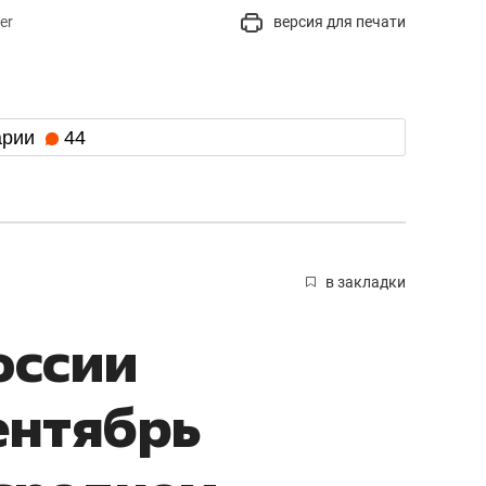
er
версия для печати
арии
44
в закладки
оссии
ентябрь