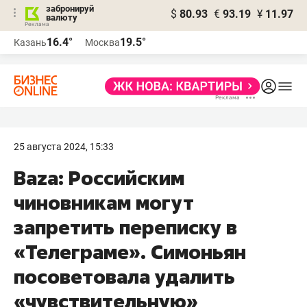
забронируй
$
80.93
€
93.19
¥
11.97
валюту
16.4°
19.5°
Казань
Москва
25 августа 2024, 15:33
Baza: Российским
чиновникам могут
запретить переписку в
«Телеграме». Симоньян
посоветовала удалить
«чувствительную»