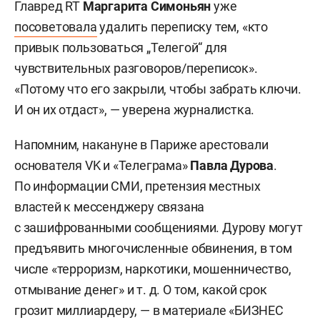
Главред RT
Маргарита Симоньян
уже
посоветовала
удалить переписку тем, «кто
привык пользоваться „Телегой“ для
чувствительных разговоров/переписок».
«Потому что его закрыли, чтобы забрать ключи.
И он их отдаст», — уверена журналистка.
Напомним, накануне в Париже арестовали
основателя VK и «Телеграма»
Павла Дурова
.
По информации СМИ, претензия местных
властей к мессенджеру связана
с зашифрованными сообщениями. Дурову могут
предъявить многочисленные обвинения, в том
числе «терроризм, наркотики, мошенничество,
отмывание денег»
и т. д.
О том, какой срок
грозит миллиардеру, — в материале «
БИЗНЕС