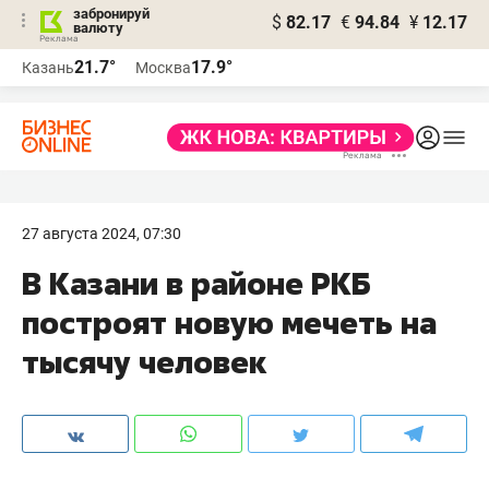
забронируй
$
82.17
€
94.84
¥
12.17
валюту
21.7°
17.9°
Казань
Москва
27 августа 2024, 07:30
В Казани в районе РКБ
построят новую мечеть на
тысячу человек