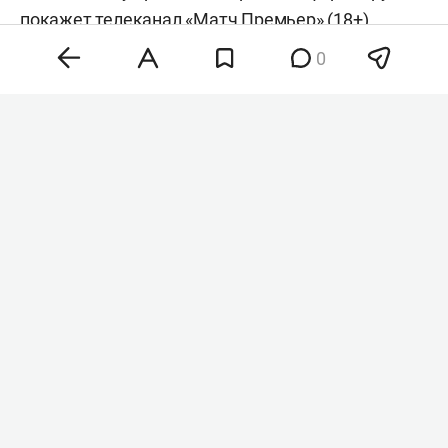
покажет телеканал «Матч Премьер» (18+).
0
В середине недели «Оренбург» и «Рубин» провели
свои встречи в Кубке России. Казанская
команда крупно проиграла «Родине» (0:5), а
оренбуржцы уступили «Спартаку» (1:5). В
чемпионате России в предыдущем туре «Рубин»
одержал победу над «Акроном» (2:1), а
«Оренбург» уступил «Зениту» (0:3).
В прошлом сезоне в Казани команды сыграли
вничью 1:1, а летом на сборах провели
товарищеский матч, в котором победил
«Оренбург» (2:1).
Перед матчем выступит
DJ Карен Макарена
, а