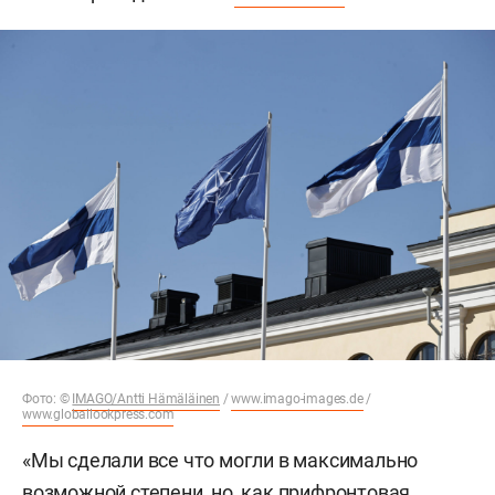
Фото: ©
IMAGO/Antti Hämäläinen
/
www.imago-images.de
/
www.globallookpress.com
«Мы сделали все что могли в максимально
возможной степени, но, как прифронтовая