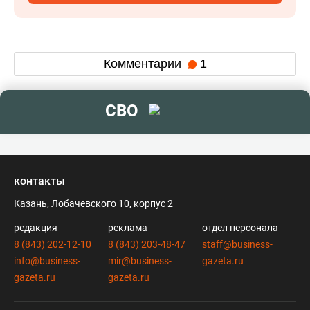
Комментарии
1
СВО
контакты
Казань, Лобачевского 10, корпус 2
редакция
реклама
отдел персонала
8 (843) 202-12-10
8 (843) 203-48-47
staff@business-
info@business-
mir@business-
gazeta.ru
gazeta.ru
gazeta.ru