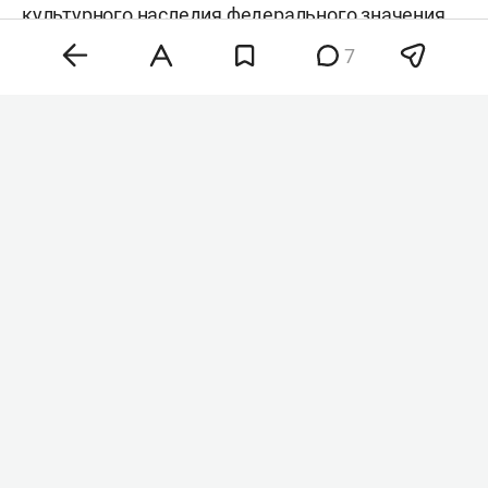
культурного наследия федерального значения.
Об этом сообщили в комитете РТ по охране
7
объектов культурного наследия.