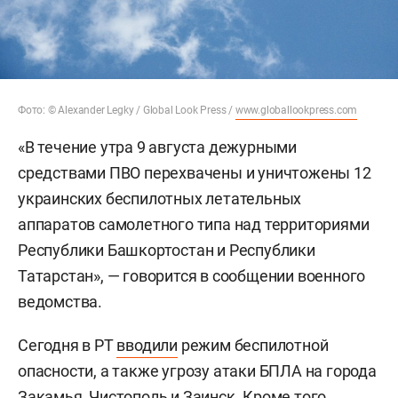
Фото: © Alexander Legky / Global Look Press /
www.globallookpress.com
«В течение утра 9 августа дежурными
средствами ПВО перехвачены и уничтожены 12
украинских беспилотных летательных
аппаратов самолетного типа над территориями
Республики Башкортостан и Республики
Татарстан», — говорится в сообщении военного
ведомства.
Сегодня в РТ
вводили
режим беспилотной
опасности, а также угрозу атаки БПЛА на города
Закамья, Чистополь и Заинск. Кроме того,