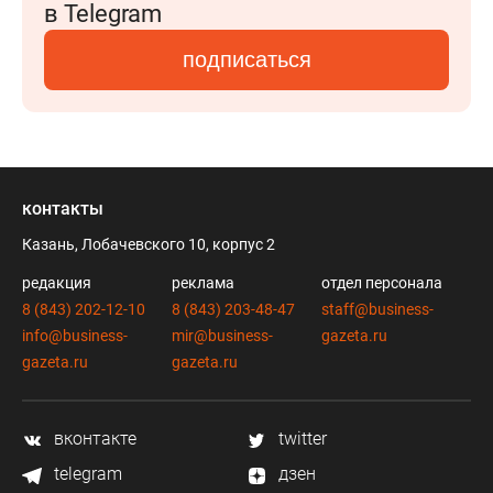
в Telegram
подписаться
контакты
Казань, Лобачевского 10, корпус 2
редакция
реклама
отдел персонала
8 (843) 202-12-10
8 (843) 203-48-47
staff@business-
info@business-
mir@business-
gazeta.ru
gazeta.ru
gazeta.ru
вконтакте
twitter
telegram
дзен