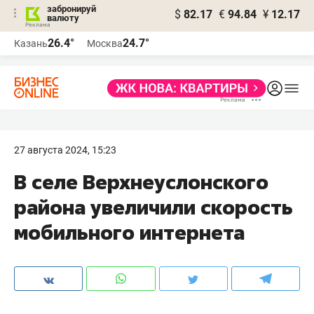
забронируй
$
82.17
€
94.84
¥
12.17
валюту
26.4°
24.7°
Казань
Москва
27 августа 2024, 15:23
В селе Верхнеуслонского
района увеличили скорость
мобильного интернета