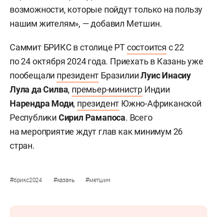
возможности, которые пойдут только на пользу
нашим жителям», — добавил Метшин.
Саммит БРИКС в столице РТ
состоится
с 22
по 24 октября 2024 года. Приехать в Казань уже
пообещали
президент
Бразилии
Л
уис Инасиу
Лула да Силва
,
премьер-министр
Индии
Нарендра Моди
,
президент
Южно-Африканской
Республики
Сирил Рамапоса
. Всего
на мероприятие ждут глав как минимум 26
стран.
#
#
#
брикс2024
казань
метшин