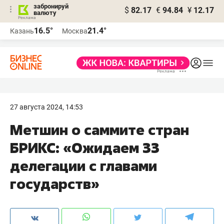
забронируй
$
82.17
€
94.84
¥
12.17
валюту
16.5°
21.4°
Казань
Москва
27 августа 2024, 14:53
Метшин о саммите стран
БРИКС: «Ожидаем 33
делегации с главами
государств»