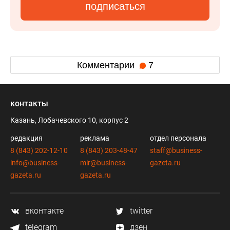
подписаться
Комментарии
7
контакты
Казань, Лобачевского 10, корпус 2
редакция
реклама
отдел персонала
8 (843) 202-12-10
8 (843) 203-48-47
staff@business-
info@business-
mir@business-
gazeta.ru
gazeta.ru
gazeta.ru
вконтакте
twitter
telegram
дзен