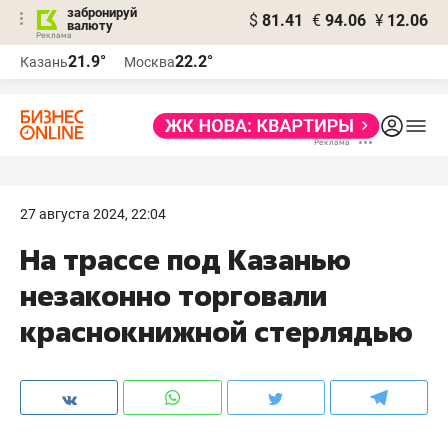
забронируй
$
81.41
€
94.06
¥
12.06
валюту
21.9°
22.2°
Казань
Москва
27 августа 2024, 22:04
На трассе под Казанью
незаконно торговали
краснокнижной стерлядью