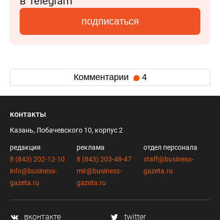
в Telegram
подписаться
Комментарии
4
контакты
Казань, Лобачевского 10, корпус 2
редакция
реклама
отдел персонала
8 (843) 202-12-10
8 (843) 203-48-47
staff@business-
info@business-
mir@business-
gazeta.ru
gazeta.ru
gazeta.ru
вконтакте
twitter