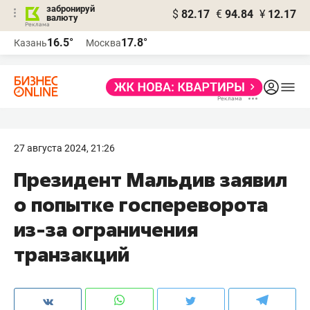
забронируй
$
82.17
€
94.84
¥
12.17
валюту
16.5°
17.8°
Казань
Москва
27 августа 2024, 21:26
Президент Мальдив заявил
о попытке госпереворота
из-за ограничения
транзакций