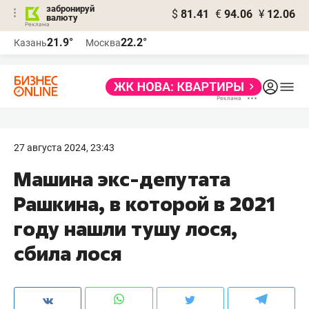
забронируй
$
81.41
€
94.06
¥
12.06
валюту
21.9°
22.2°
Казань
Москва
27 августа 2024, 23:43
Машина экс-депутата
Рашкина, в которой в 2021
году нашли тушу лося,
сбила лося