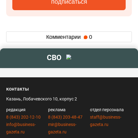
подписаться
Комментарии
0
СВО
контакты
Казань, Лобачевского 10, корпус 2
редакция
реклама
отдел персонала
8 (843) 202-12-10
8 (843) 203-48-47
staff@business-
info@business-
mir@business-
gazeta.ru
gazeta.ru
gazeta.ru