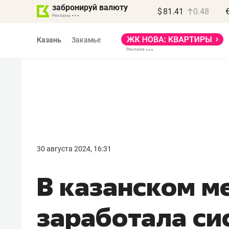
забронируй валюту
$
81.41
0.48
Казань
Закамье
Василь Мазитов
МАРТ
30 августа 2024, 16:31
«Не зная местных
В казанском м
правил, бизнес может
потерять минимум
заработала си
полгода»
Как бизнесу выйти на зарубежные