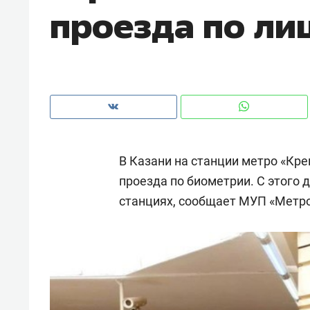
проезда по ли
рынки, почему надо знать аксакал
чем интересен Оман?
В Казани на станции метро «Кр
проезда по биометрии. С этого д
станциях, сообщает МУП «Метр
Рекомендуем
Рекоме
Как ГК «МИР ГРУПП» и ВТБ
150 ка
создают оазис жилого
ID вме
комфорта под Казанью
безоп