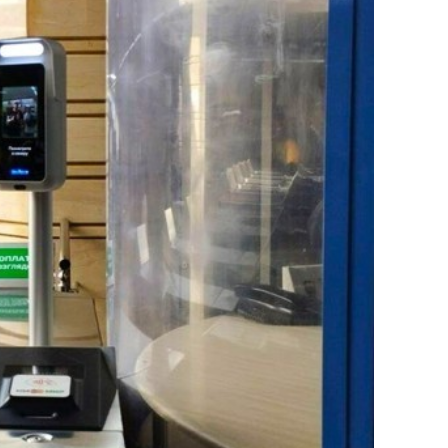
состоянием как основа
антихрупких команд