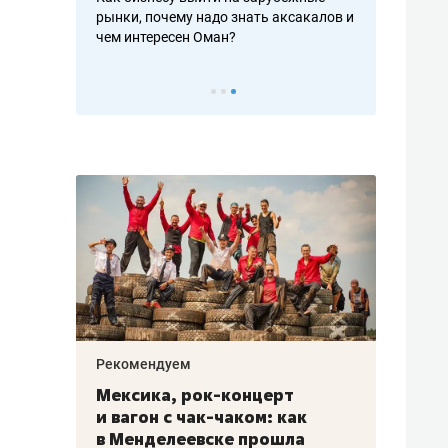
рафакте,
рынки, почему надо знать аксакалов и
о трехкратно
кредитов
чем интересен Оман?
клиентах и ч
Рекомендуем
Рекоме
ой
Мексика, рок-концерт
«Прор
и вагон с чак-чаком: как
30 ме
еским
в Менделеевске прошла
лечит