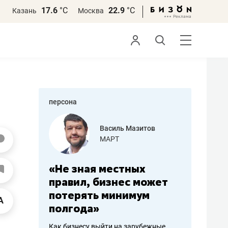
17.6
°С
22.9
°С
Казань
Москва
персона
еменова
Василь Мазитов
»
МАРТ
а: работа
«Не зная местных
«Мне лу
ечься
правил, бизнес может
не зара
вствовать
потерять минимум
чем пот
полгода»
репутац
пошиву
Как бизнесу выйти на зарубежные
Владелец от