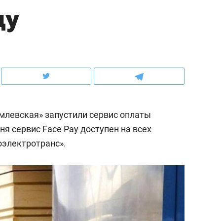
цу
ов и
о трехкратном росте цен, дотошных
школьной формы о конт
клиентах и чудных запросах мастеров
налогах и развитии без 
емлевская» запустили сервис оплаты
ня сервис Face Pay доступен на всех
оэлектротранс».
ндуем
Рекомендуем
мер до квартиры и Face
Опыт выживания в дик
сто ключа: какой будет
природе, работа
асность в ЖК «Нова»
с ментальным и физич