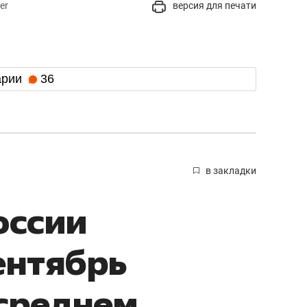
er
версия для печати
арии
36
в закладки
оссии
ентябрь
среднем