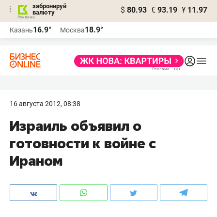
забронируй
$
80.93
€
93.19
¥
11.97
валюту
16.9°
18.9°
Казань
Москва
16 августа 2012, 08:38
Израиль объявил о
готовности к войне с
Ираном