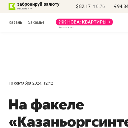
забронируй валюту
$
82.17
0.76
€
94.8
Казань
Закамье
Василь Мазитов
МАРТ
10 сентября 2024, 12:42
«Не зная местных
«
На факеле
правил, бизнес может
н
потерять минимум
ч
«Казаньоргсинт
полгода»
р
Как бизнесу выйти на зарубежные
Вл