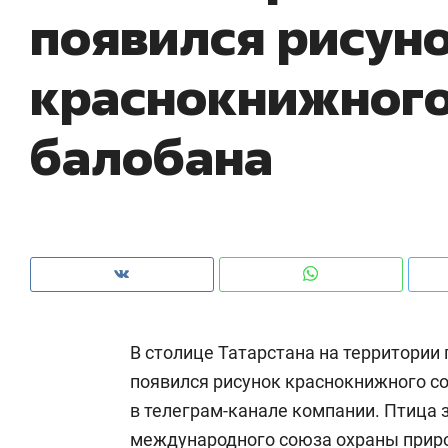
появился рисун
рынки, почему надо знать аксакалов и
о 
чем интересен Оман?
кл
краснокнижного
балобана
В столице Татарстана на территории
Рекомендуем
Рекомендуем
появился рисунок краснокнижного с
Как ГК «МИР ГРУПП» и ВТБ
150 камер 
в телеграм-канале компании. Птица 
создают оазис жилого
ID вместо 
комфорта под Казанью
безопаснос
международного союза охраны приро