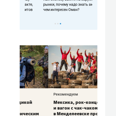
рафакте,
рынки, почему надо знать аксакалов и
о трехкратно
кредитов
чем интересен Оман?
клиентах и ч
Рекомендуем
Рекоме
ой
Мексика, рок-концерт
«Прор
и вагон с чак-чаком: как
30 ме
еским
в Менделеевске прошла
лечит