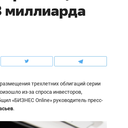
3 миллиарда
ов и
о трехкратном росте цен, дотошных
школьной формы о конт
клиентах и чудных запросах мастеров
налогах и развитии без 
размещения трехлетних облигаций серии
роизошло из-за спроса инвесторов,
щил «БИЗНЕС Online» руководитель пресс-
ндуем
Рекомендуем
асьев
.
мер до квартиры и Face
Опыт выживания в дик
сто ключа: какой будет
природе, работа
асность в ЖК «Нова»
с ментальным и физич