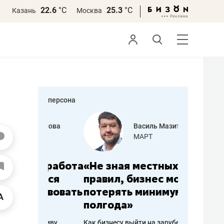
22.6
°С
25.3
°С
Казань
Москва
персона
еменова
Василь Мазитов
»
МАРТ
а: работа
«Не зная местных
«Мне лу
ечься
правил, бизнес может
не зара
вствовать
потерять минимум
чем пот
полгода»
репутац
пошиву
Как бизнесу выйти на зарубежные
Владелец от