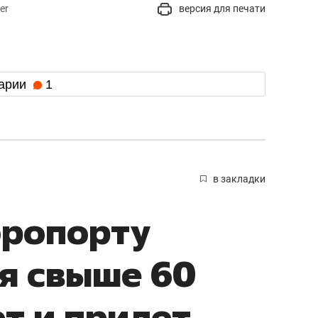
er
версия для печати
арии
1
в закладки
эропорту
я свыше 60
ет и прилет