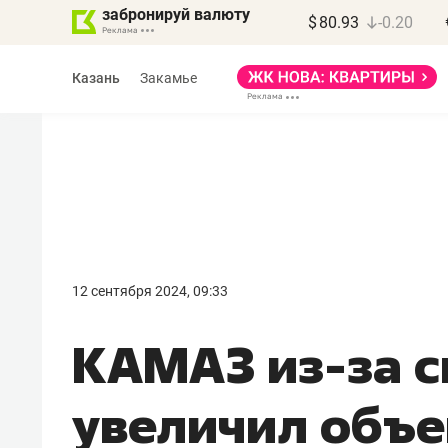
забронируй валюту
$
80.93
-0.20
Казань
Закамье
Василь Мазитов
МАРТ
12 сентября 2024, 09:33
«Не зная местных
КАМАЗ из-за с
правил, бизнес может
потерять минимум
увеличил объ
полгода»
Как бизнесу выйти на зарубежные