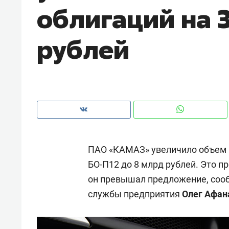
облигаций на 
рынки, почему надо знать аксакал
чем интересен Оман?
рублей
ПАО «КАМАЗ» увеличило объем 
БО-П12 до 8 млрд рублей. Это п
он превышал предложение, сооб
Рекомендуем
Рекоме
службы предприятия
Олег Афан
Как ГК «МИР ГРУПП» и ВТБ
150 ка
создают оазис жилого
ID вме
комфорта под Казанью
безоп