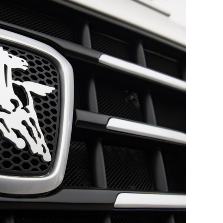
состоянием как основа
антихрупких команд