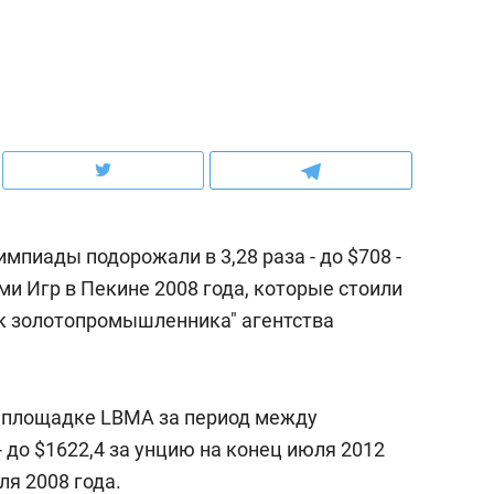
рынки, почему надо знать аксакалов и
о трехкратном росте це
чем интересен Оман?
клиентах и чудных запр
пиады подорожали в 3,28 раза - до $708 -
и Игр в Пекине 2008 года, которые стоили
ик золотопромышленника" агентства
ндуем
Рекомендуем
й площадке LBMA за период между
ка, рок-концерт
«Прорывы случались к
 до $1622,4 за унцию на конец июля 2012
н с чак-чаком: как
30 метров»: как «Водо
ля 2008 года.
делеевске прошла
лечит подземные арте