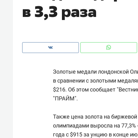
в 3,3 раза
Золотые медали лондонской Олим
в сравнении с золотыми медалям
$216. Об этом сообщает "Вестн
"ПРАЙМ".
Рекомендуем
Рекоме
Также цена золота на биржево
и Face
Опыт выживания в дикой
Мекси
олимпиадами выросла на 77,3% -
 будет
природе, работа
и ваго
года с $915 за унцию в конце ию
ва»
с ментальным и физическим
в Мен