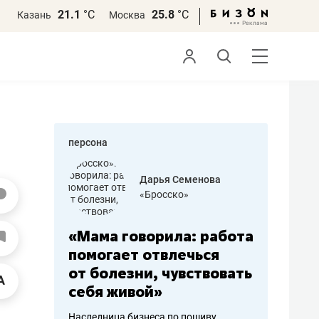
21.1
°С
25.8
°С
Казань
Москва
персона
бодец
Дарья Семенова
 решения»
«Бросско»
«Мама говорила: работа
«Не зна
вообще,
помогает отвлечься
правил,
от болезни, чувствовать
потерят
себя живой»
полгода
ирмы
Наследница бизнеса по пошиву
Как бизнесу 