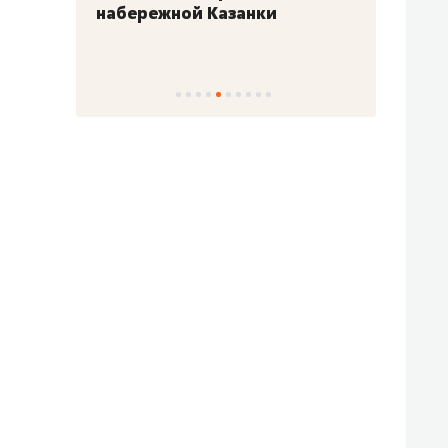
набережной Казанки
«Барк
«Рез