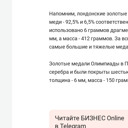
состоянием как основа
«Гонк
антихрупких команд
Напомним, лондонские золотые 
меди - 92,5% и 6,5% соответств
использовано 6 граммов драгмет
мм, а масса - 412 граммов. За 
самые большие и тяжелые меда
Золотые медали Олимпиады в П
серебра и были покрыты шестью
толщина - 6 мм, масса - 150 гра
Читайте БИЗНЕС Online
в Telegram