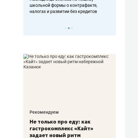
н, дотошных
школьной формы о контрафакте,
рынки, почем
осах мастеров
налогах и развитии без кредитов
чем интересе
Рекомендуем
Рекоме
аждые
Не только про еду: как
Элитн
канал»
гастрокомплекс «Кайт»
и бре
рии
задает новый ритм
гаран