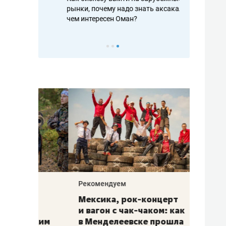
рафакте,
рынки, почему надо знать аксакалов и
о трехкратно
кредитов
чем интересен Оман?
клиентах и ч
Рекомендуем
Рекоме
ой
Мексика, рок-концерт
«Прор
и вагон с чак-чаком: как
30 ме
еским
в Менделеевске прошла
лечит