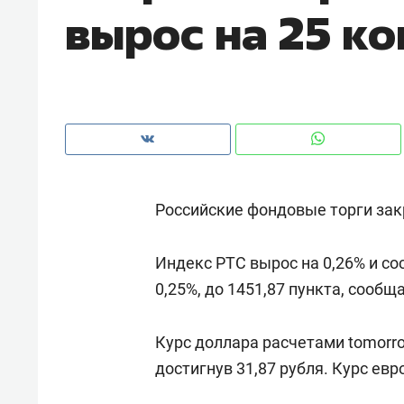
вырос на 25 к
рынки, почему надо знать аксакал
чем интересен Оман?
Российские фондовые торги за
Индекс РТС вырос на 0,26% и со
0,25%, до 1451,87 пункта, сообща
Рекомендуем
Рекоме
Курс доллара расчетами tomorro
Как ГК «МИР ГРУПП» и ВТБ
150 ка
достигнув 31,87 рубля. Курс евр
создают оазис жилого
ID вме
комфорта под Казанью
безоп