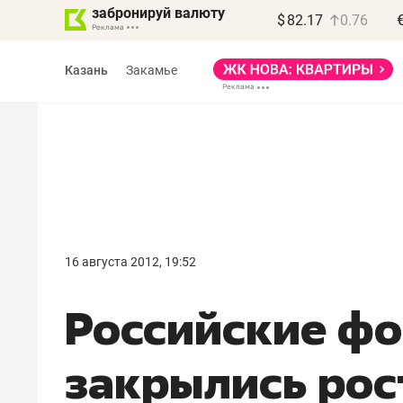
забронируй валюту
$
82.17
0.76
Казань
Закамье
Василь Мазитов
МАРТ
16 августа 2012, 19:52
«Не зная местных
Российские ф
правил, бизнес может
потерять минимум
закрылись рос
полгода»
Как бизнесу выйти на зарубежные