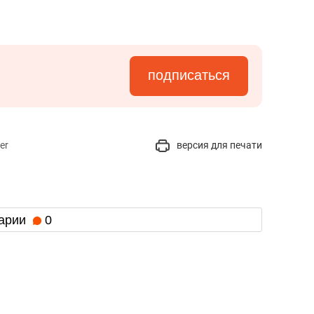
состоянием как основа
антихрупких команд
подписаться
er
версия для печати
арии
0