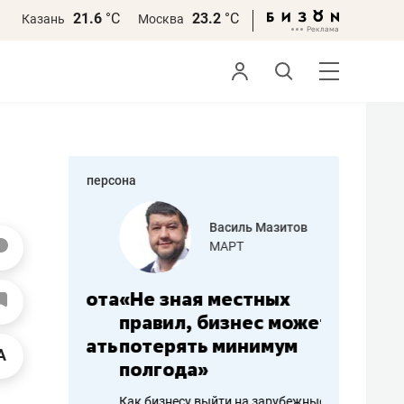
21.6
°С
23.2
°С
Казань
Москва
персона
еменова
Василь Мазитов
»
МАРТ
а: работа
«Не зная местных
«Мне лу
ечься
правил, бизнес может
не зара
вствовать
потерять минимум
чем пот
полгода»
репутац
пошиву
Как бизнесу выйти на зарубежные
Владелец от