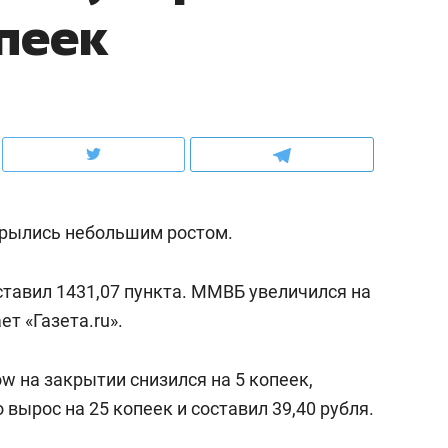
опеек
ов и
о трехкратном росте цен, дотошных
школьной формы о конт
клиентах и чудных запросах мастеров
налогах и развитии без 
крылись небольшим ростом.
ставил 1431,07 пункта. ММВБ увеличился на
ет «Газета.ru».
ндуем
Рекомендуем
w на закрытии снизился на 5 копеек,
мер до квартиры и Face
Опыт выживания в дик
о вырос на 25 копеек и составил 39,40 рубля.
сто ключа: какой будет
природе, работа
асность в ЖК «Нова»
с ментальным и физич