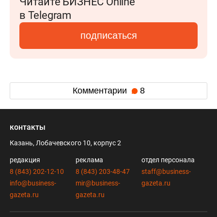
Читайте БИЗНЕС Online
в Telegram
подписаться
Комментарии
8
контакты
Казань, Лобачевского 10, корпус 2
редакция
реклама
отдел персонала
8 (843) 202-12-10
8 (843) 203-48-47
staff@business-
info@business-
mir@business-
gazeta.ru
gazeta.ru
gazeta.ru