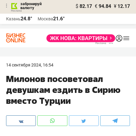
забронируй
$
82.17
€
94.84
¥
12.17
валюту
24.8°
21.6°
Казань
Москва
14 сентября 2024, 16:54
Милонов посоветовал
девушкам ездить в Сирию
вместо Турции