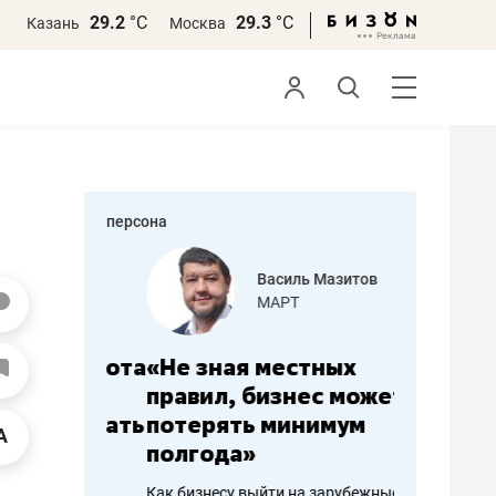
29.2
°С
29.3
°С
Казань
Москва
персона
еменова
Василь Мазитов
»
МАРТ
а: работа
«Не зная местных
«Мне лу
ечься
правил, бизнес может
не зара
вствовать
потерять минимум
чем пот
полгода»
репутац
пошиву
Как бизнесу выйти на зарубежные
Владелец от