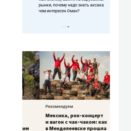
рафакте,
рынки, почему надо знать аксакалов и
о трехкратно
кредитов
чем интересен Оман?
клиентах и ч
Рекомендуем
Рекоме
ой
Мексика, рок-концерт
«Прор
и вагон с чак-чаком: как
30 ме
еским
в Менделеевске прошла
лечит