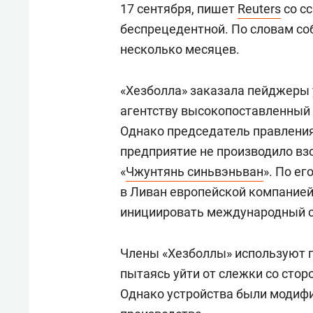
17 сентября, пишет
Reuters
со с
беспрецедентной. По словам со
несколько месяцев.
«Хезболла» заказала пейджеры у
агентству высокопоставленный 
Однако председатель правления
предприятие не производило вз
«
Чжунтянь синьвэньван
». По е
в Ливан европейской компанией
инициировать международный с
Члены «Хезболлы» используют п
пытаясь уйти от слежки со стор
Однако устройства были модиф