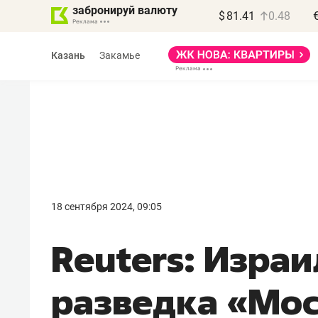
забронируй валюту
$
81.41
0.48
Казань
Закамье
Василь Мазитов
МАРТ
18 сентября 2024, 09:05
«Не зная местных
Reuters: Изра
правил, бизнес может
потерять минимум
разведка «Мо
полгода»
Как бизнесу выйти на зарубежные