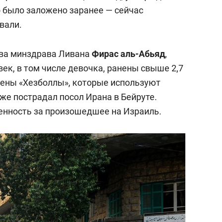
состоянием как основа
 было заложено заранее — сейчас
антихрупких команд
вали.
ава минздрава Ливана
Фирас аль-Абьяд
,
ек, в том числе девочка, ранены свыше 2,7
лены «Хезболлы», которые используют
же пострадал посол Ирана в Бейруте.
енность за произошедшее на Израиль.