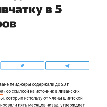
вчатку в 5
ов и
о трехкратном росте цен, дотошных
школьной формы о конт
клиентах и чудных запросах мастеров
налогах и развитии без 
ров
ване пейджеры содержали до 20 г
ндуем
Рекомендуем
ра
» со ссылкой на источник в ливанских
мер до квартиры и Face
Опыт выживания в дик
ры, которые используют члены шиитской
сто ключа: какой будет
природе, работа
асность в ЖК «Нова»
с ментальным и физич
тировали пять месяцев назад, утверждает