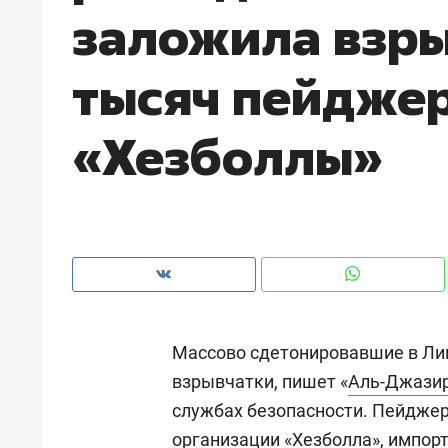
заложила взры
рынки, почему надо знать аксакал
чем интересен Оман?
тысяч пейдже
«Хезболлы»
Массово сдетонировавшие в Ли
Рекомендуем
Рекоме
взрывчатки, пишет «
Аль-Джази
Как ГК «МИР ГРУПП» и ВТБ
150 ка
службах безопасности. Пейдже
создают оазис жилого
ID вме
комфорта под Казанью
безоп
организации «Хезболла», импор