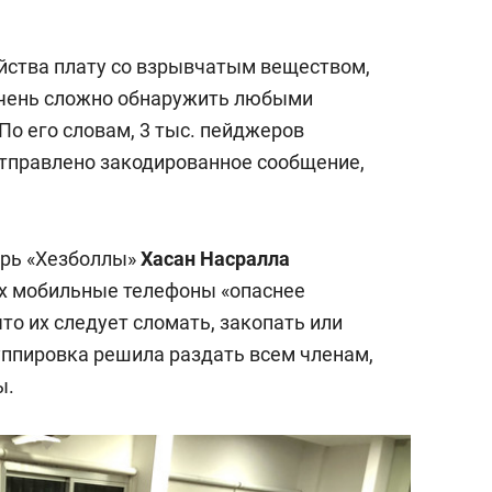
ойства плату со взрывчатым веществом,
 очень сложно обнаружить любыми
 По его словам, 3 тыс. пейджеров
 отправлено закодированное сообщение,
арь «Хезболлы»
Хасан Насралла
их мобильные телефоны «опаснее
что их следует сломать, закопать или
уппировка решила раздать всем членам,
ы.