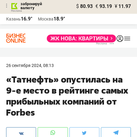
забронируй
$
80.93
€
93.19
¥
11.97
валюту
16.9°
18.9°
Казань
Москва
26 сентября 2024, 08:13
«Татнефть» опустилась на
9-е место в рейтинге самых
прибыльных компаний от
Forbes