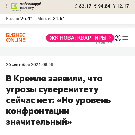
забронируй
$
82.17
€
94.84
¥
12.17
валюту
26.4°
21.6°
Казань
Москва
26 сентября 2024, 08:58
В Кремле заявили, что
угрозы суверенитету
сейчас нет: «Но уровень
конфронтации
значительный»