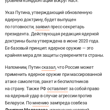
уровнем конфронтации вокруг нас».
Указ Путина, утверждающий обновленную
ядерную доктрину, будет выпущен
по готовности,
заявил
пресс-секретарь
президента. Действующая редакция ядерной
доктрины была утверждена в июне 2020 года.
Ее базовый принцип: ядерное оружие — это
крайняя мера для защиты суверенитета страны.
Напомним, Путин
сказал
, что Россия может
применить ядерное оружие при массированной
атаке самолетов, ракет и беспилотников
на страну. Также РФ
оставляет
за собой право
на ядерный удар в случае агрессии против
Беларуси. По
мнению
зампреда совбеза
Дмитрия Медведева
, изменение условий