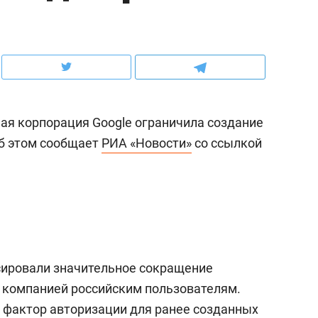
рынки, почему надо знать аксакалов и
о трехкратном росте це
чем интересен Оман?
клиентах и чудных запр
я корпорация Google ограничила создание
Об этом сообщает
РИА «Новости»
со ссылкой
ндуем
Рекомендуем
сировали значительное сокращение
ка, рок-концерт
«Прорывы случались к
 компанией российским пользователям.
н с чак-чаком: как
30 метров»: как «Водо
 фактор авторизации для ранее созданных
делеевске прошла
лечит подземные арте