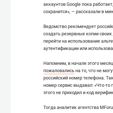
состоянием как основа
«Гонк
аккаунтов Google пока работает
антихрупких команд
сохранится», — рассказали в ми
Ведомство рекомендует российс
создать резервные копии своих
перейти на использование альт
аутентификации или использов
Напомним, в начале этого меся
пожаловались
на то, что не мог
российский номер телефона. Так
номер сервис выдавал: «Что-то 
этого не приходил и код верифи
Тогда аналитик агентства MForu