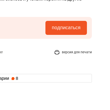
подписаться
er
версия для печати
арии
8