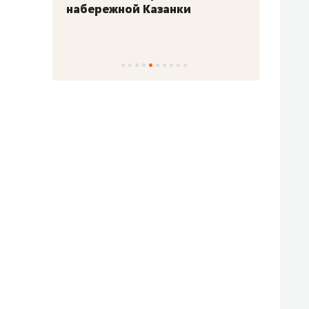
набережной Казанки
«Барк
«Рез