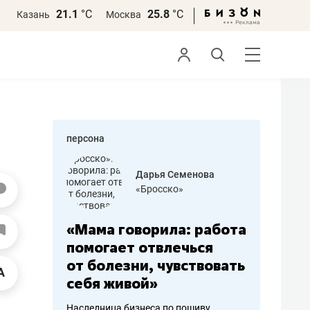
21.1
°С
25.8
°С
Казань
Москва
персона
бодец
Дарья Семенова
 решения»
«Бросско»
«Мама говорила: работа
«Не зна
вообще,
помогает отвлечься
правил,
от болезни, чувствовать
потерят
себя живой»
полгода
ирмы
Наследница бизнеса по пошиву
Как бизнесу 