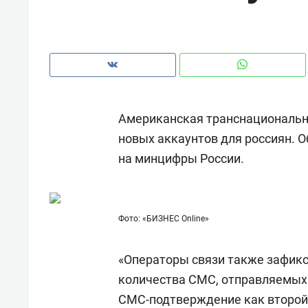
Американская транснациональна
новых аккаунтов для россиян. 
на минцифры России.
Фото: «БИЗНЕС Online»
Рекомендуем
Рекоме
«Операторы связи также зафик
и Face
Опыт выживания в дикой
Мекси
количества СМС, отправляемых
 будет
природе, работа
и ваго
СМС-подтверждение как второй
ва»
с ментальным и физическим
в Мен