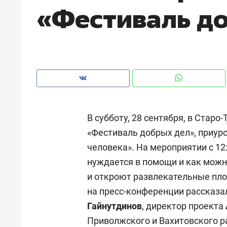
«Фестиваль д
В субботу, 28 сентября, в Стар
«Фестиваль добрых дел», приур
человека». На мероприятии с 12:
нуждается в помощи и как мож
и откроют развлекательные пло
Рекомендуем
Рекоме
на пресс-конференции рассказа
и Face
Опыт выживания в дикой
Мекси
Гайнутдинов
, директор проекта
 будет
природе, работа
и ваго
Приволжского и Вахитовского 
ва»
с ментальным и физическим
в Мен