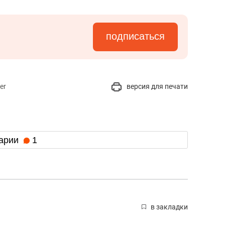
подписаться
er
версия для печати
арии
1
в закладки