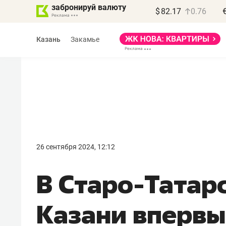
забронируй валюту
$
82.17
0.76
Казань
Закамье
26 сентября 2024, 12:12
В Старо-Татар
Казани впервы