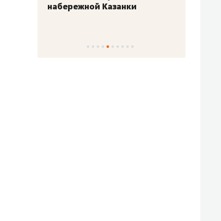
набережной Казанки
«Барк
«Рез