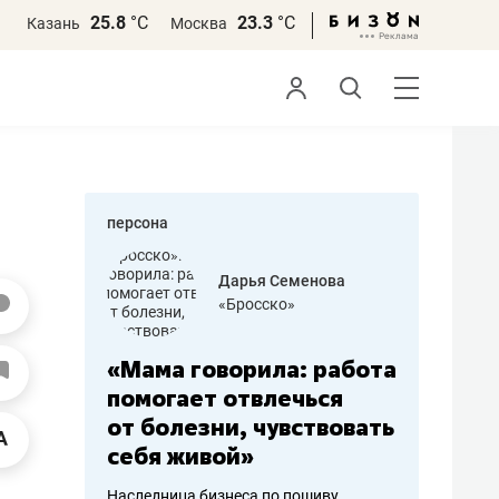
25.8
°С
23.3
°С
Казань
Москва
персона
бодец
Дарья Семенова
 решения»
«Бросско»
«Мама говорила: работа
«Не зна
вообще,
помогает отвлечься
правил,
от болезни, чувствовать
потерят
себя живой»
полгода
ирмы
Наследница бизнеса по пошиву
Как бизнесу 