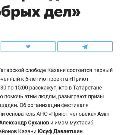
обрых дел»
рынки, почему надо знать аксакалов и
о трехкратном росте це
чем интересен Оман?
клиентах и чудных запр
о-Татарской слободе Казани состоится первый
оченный к 6-летию проекта «Приют
30 по 15:00 расскажут, кто в Татарстане
но помочь этим людям, разыграют призы
щадки. Об организации фестиваля
ндуем
Рекомендуем
ли основатель АНО «Приют человека»
Азат
ка, рок-концерт
«Прорывы случались к
Александр Суханов
и имам мухтасиб
н с чак-чаком: как
30 метров»: как «Водо
районов Казани
Юсуф Давлетшин
.
делеевске прошла
лечит подземные арте