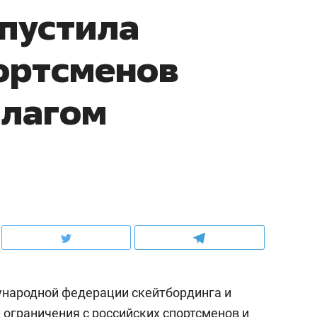
опустила
ортсменов
флагом
народной федерации скейтбординга и
л ограничения с российских спортсменов и