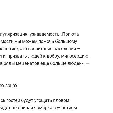
а Героев»
Казани
популяризация, узнаваемость „Приюта
аемости мы можем помочь большому
ечно же, это воспитание населения —
ти, призвать людей к добру, милосердию,
 в ряды меценатов еще больше людей», —
ех зонах:
есь гостей будут угощать пловом
ройдет школьная ярмарка с участием