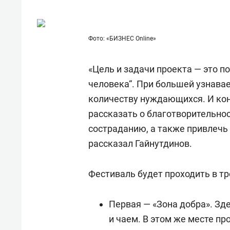
состоянием как основа
«Гонк
антихрупких команд
Фото: «БИЗНЕС Online»
«Цель и задачи проекта — это 
человека“. При большей узнав
количеству нуждающихся. И кон
рассказать о благотворительнос
состраданию, а также привлечь
рассказал
Гайнутдинов.
Фестиваль будет проходить в тр
Первая — «Зона добра». Зд
и чаем. В этом же месте п