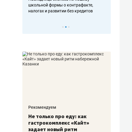
н, дотошных
школьной формы о контрафакте,
рынки, почем
осах мастеров
налогах и развитии без кредитов
чем интересе
Рекомендуем
Рекоме
аждые
Не только про еду: как
Элитн
канал»
гастрокомплекс «Кайт»
и бре
рии
задает новый ритм
гаран