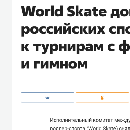
World Skate д
российских сп
к турнирам с 
и гимном
Исполнительный комитет между
роллер-спорта (World Skate) сня