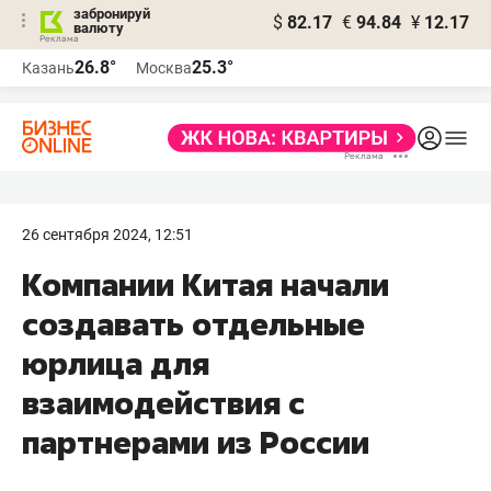
забронируй
$
82.17
€
94.84
¥
12.17
валюту
26.8°
25.3°
Казань
Москва
26 сентября 2024, 12:51
Компании Китая начали
создавать отдельные
юрлица для
взаимодействия с
партнерами из России