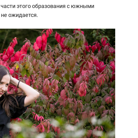
состоянием как основа
й части этого образования с южными
антихрупких команд
не ожидается.