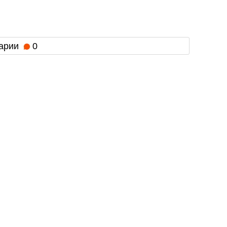
арии
0