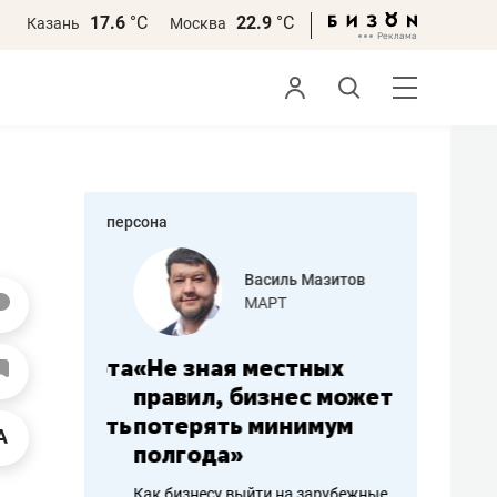
17.6
°С
22.9
°С
Казань
Москва
персона
еменова
Василь Мазитов
»
МАРТ
а: работа
«Не зная местных
«Мне лу
ечься
правил, бизнес может
не зара
вствовать
потерять минимум
чем пот
полгода»
репутац
пошиву
Как бизнесу выйти на зарубежные
Владелец от