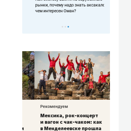
рафакте,
рынки, почему надо знать аксакалов и
о трехкратно
кредитов
чем интересен Оман?
клиентах и ч
Рекомендуем
Рекоме
ой
Мексика, рок-концерт
«Прор
и вагон с чак-чаком: как
30 ме
еским
в Менделеевске прошла
лечит