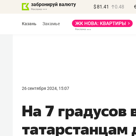
забронируй валюту
$
81.41
0.48
Казань
Закамье
Василь Мазитов
МАРТ
26 сентября 2024, 15:07
«Не зная местных
На 7 градусов
правил, бизнес может
потерять минимум
татарстанцам 
полгода»
Как бизнесу выйти на зарубежные