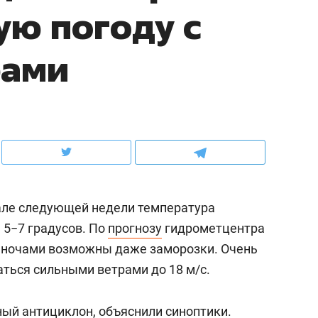
ю погоду с
ов и
о трехкратном росте цен, дотошных
школьной формы о конт
клиентах и чудных запросах мастеров
налогах и развитии без 
рами
але следующей недели температура
 5−7 градусов. По
прогнозу
гидрометцентра
от ночами возможны даже заморозки. Очень
ндуем
Рекомендуем
аться сильными ветрами до 18 м/с.
мер до квартиры и Face
Опыт выживания в дик
сто ключа: какой будет
природе, работа
ый антициклон, объяснили синоптики.
асность в ЖК «Нова»
с ментальным и физич