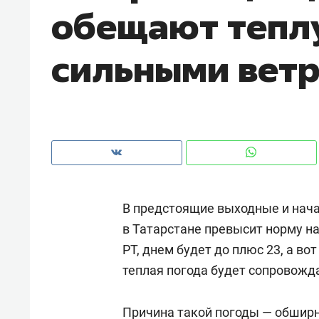
обещают теплу
рынки, почему надо знать аксакал
чем интересен Оман?
сильными вет
В предстоящие выходные и нач
в Татарстане превысит норму на
РТ, днем будет до плюс 23, а в
Рекомендуем
Рекоме
теплая погода будет сопровожд
Как ГК «МИР ГРУПП» и ВТБ
150 ка
создают оазис жилого
ID вме
комфорта под Казанью
Причина такой погоды — обширн
безоп